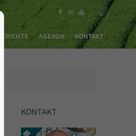
DE
About us
BERICHTE
AGENDA
KONTAKT
Lorem ipsum dolor sit
e 600
amet, consectetuer
2
adipiscing elit.
Aenean commodo ligula eget
dolor. Aenean massa. Cum
sociis natoque penatibus et
magnis dis parturient
KONTAKT
montes, nascetur ridiculus
mus. Donec quam felis,