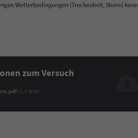
erigen Wetterbedingungen (Trockenheit, Sturm) kon
tionen zum Versuch
arm.pdf
(5,4 MiB)