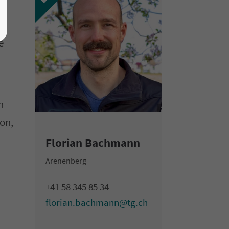
ultricies nec.
e
n
on,
Florian Bachmann
Arenenberg
+41 58 345 85 34
florian.bachmann@tg.ch