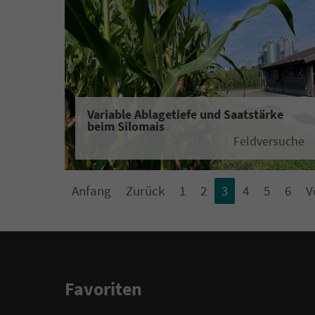
Variable Ablagetiefe und Saatstärke
beim Silomais
Feldversuche
Anfang
Zurück
1
2
3
4
5
6
V
Favoriten