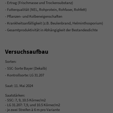
- Ertrag (Frischmasse und Trockensubstanz)
About us
- Futterqualität (NEL, Rohprotein, Rohfaser, Rohfett)
- Pflanzen- und Kolbeneigenschaften
Lorem ipsum dolor sit amet, consectetuer adipiscing elit.
- Krankheitsanfälligkeit (z.B. Beulenbrand, Helminthosporium)
Aenean commodo ligula eget dolor. Aenean massa. Cum
-
Gesamtproduktivität in Abhängigkeit der Bestandesdichte
sociis natoque penatibus et magnis dis parturient montes,
nascetur ridiculus mus. Donec quam felis, ultricies nec.
Versuchsaufbau
Sorten:
- SSC-Sorte Bayer (Dekalb)
- Kontrollsorte: LG 31.207
Saat: 11. Mai 2024
Saatstärken:
- SSC: 7, 9, 10.5 Körner/m2
- LG 31.207: 7,9, und 10.5 Körner/m2
- je zwei Streifen à 6 m pro Variante