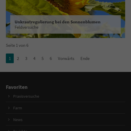
Unkrautregulierung bei den Sonnenblumen
Feldversuche
Seite 1 von 6
1
2
3
4
5
6
Vorwärts
Ende
Favoriten
Praxisversuche
Farm
News