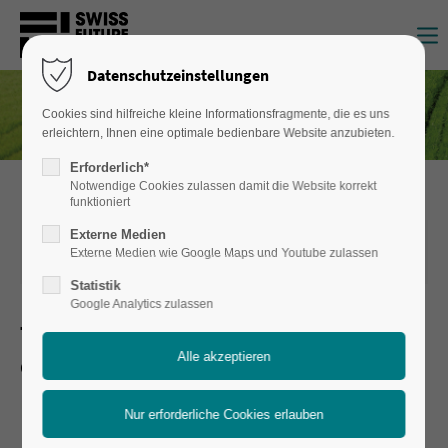
Login
Datenschutzeinstellungen
Benutzername
Cookies sind hilfreiche kleine Informationsfragmente, die es uns
erleichtern, Ihnen eine optimale bedienbare Website anzubieten.
Erforderlich*
Passwort
Notwendige Cookies zulassen damit die Website korrekt
funktioniert
Externe Medien
02.05.2021 07:52
von Frank de Rosso
Externe Medien wie Google Maps und Youtube zulassen
(Kommentare: 0)
Statistik
Anmelden
Google Analytics zulassen
Teilflächenspezifische N-Düngung mit
Register
|
Lost your password?
digitalen Technologien
Support
Lorem ipsum dolor sit amet: