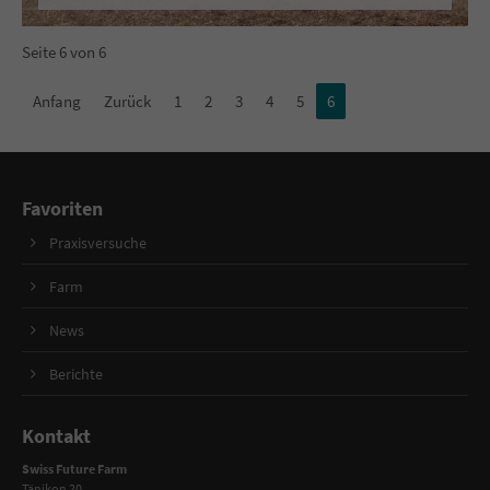
Seite 6 von 6
Anfang
Zurück
1
2
3
4
5
6
Favoriten
Praxisversuche
Farm
News
Berichte
Kontakt
Swiss Future Farm
Tänikon 20