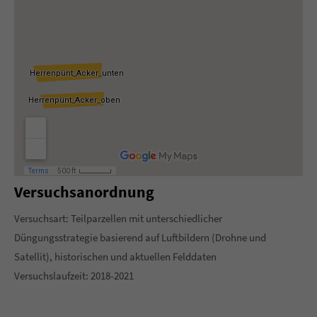
About us
Lorem ipsum dolor sit amet, consectetuer adipiscing elit.
Aenean commodo ligula eget dolor. Aenean massa. Cum
sociis natoque penatibus et magnis dis parturient montes,
nascetur ridiculus mus. Donec quam felis, ultricies nec.
Versuchsanordnung
Versuchsart: Teilparzellen mit unterschiedlicher
Düngungsstrategie basierend auf Luftbildern (Drohne und
Satellit), historischen und aktuellen Felddaten
Versuchslaufzeit: 2018-2021