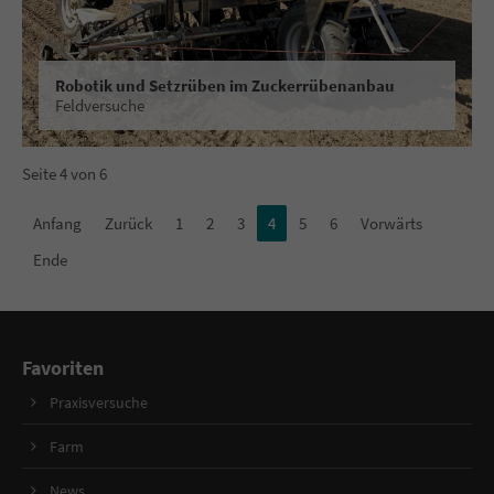
Robotik und Setzrüben im Zuckerrübenanbau
Feldversuche
Seite 4 von 6
Anfang
Zurück
1
2
3
4
5
6
Vorwärts
Ende
Favoriten
Praxisversuche
Farm
News