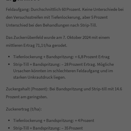
Feldaufgang: Durchschnittlich 60 Prozent. Keine Unterschiede bei
About us
den Versuchsstreifen mit Tiefenlockerung, aber 5 Prozent
Lorem ipsum dolor sit amet, consectetuer adipiscing elit.
Unterschied bei den Behandlungen nach Strip-Till.
Aenean commodo ligula eget dolor. Aenean massa. Cum
Das Zuckerrübenfeld wurde am 7. Oktober 2024 mit einem
sociis natoque penatibus et magnis dis parturient montes,
mittleren Ertrag 71,1 t/ha gerodet.
nascetur ridiculus mus. Donec quam felis, ultricies nec.
Tiefenlockerung + Bandspritzung: + 6,8 Prozent Ertrag
Strip-Till + Bandspritzung: – 28 Prozent Ertrag. Mögliche
Ursachen könnten im schlechteren Feldaufgang und im
starken Unkrautdruck liegen.
Zuckergehalt (Prozent): Bei Bandspritzung und Strip-till mit 14.6
Prozent am geringsten.
Zuckerertrag (t/ha):
Tiefenlockerung + Bandspritzung: + 4 Prozent
Strip-Till + Bandspritzung: – 35 Prozent