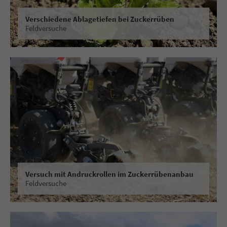
About us
Verschiedene Ablagetiefen bei Zuckerrüben
Feldversuche
Lorem ipsum dolor sit amet, consectetuer adipiscing elit.
Aenean commodo ligula eget dolor. Aenean massa. Cum
sociis natoque penatibus et magnis dis parturient montes,
nascetur ridiculus mus. Donec quam felis, ultricies nec.
Versuch mit Andruckrollen im Zuckerrübenanbau
Feldversuche