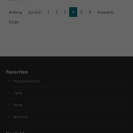
Anfang
Zurück
1
2
3
4
5
6
Vorwärts
Ende
Favoriten
Praxisversuche
Farm
News
Berichte