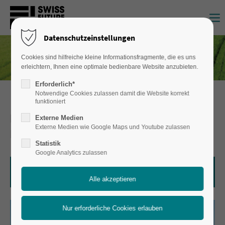
Login
Datenschutzeinstellungen
Benutzername
Cookies sind hilfreiche kleine Informationsfragmente, die es uns
erleichtern, Ihnen eine optimale bedienbare Website anzubieten.
Erforderlich*
Passwort
Notwendige Cookies zulassen damit die Website korrekt
funktioniert
PRAXISVERSUCHE AUF DER SWISS
Externe Medien
Externe Medien wie Google Maps und Youtube zulassen
FUTURE FARM
Statistik
Anmelden
Google Analytics zulassen
Register
|
Lost your password?
> ZU DEN JAHRESBERICHTEN
Support
Lorem ipsum dolor sit amet: