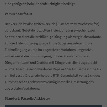
eine genügend hohe Bodenfeuchtigkeit bedingt.
About us
Versuchsaufbau:
Lorem ipsum dolor sit amet, consectetuer adipiscing elit.
Der Versuch ist als Streifenversuch (15 m breite Versuchsstreifen)
Aenean commodo ligula eget dolor. Aenean massa. Cum
aufgebaut. Nebst der gezielten Tiefendüngung zwischen zwei
sociis natoque penatibus et magnis dis parturient montes,
Saatreihen dient die breiflächige Düngung als Vergleichsvariante.
nascetur ridiculus mus. Donec quam felis, ultricies nec.
Für die Tiefendüngung wurde Triple Super ausgebracht. Die
Tiefendüngung wurde im abgesetzten Varfahren umgesetzt,
wobei zuerst die Grunddüngung mit der Kombination von
Düngerfronttank und Grubber mit Düngerverteiler ausgebracht
wurde. Anschliessend wurde der Raps mit der Drillsämaschine 1-2
cm tief gesät. Die wiederholbare RTK-Genauigkeit von ± 2 cm des
automatischen Lenksystems ermöglichte die Umsetzung des
abgesetzten Verfahrens.
Standort: Parzelle Altkloster