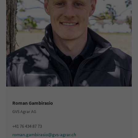
Roman Gambirasio
GVS Agrar AG
+41 76 434 87 73
roman.gambirasio@gvs-agrar.ch