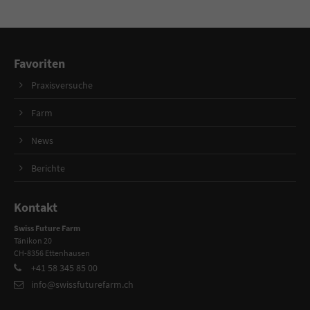
Favoriten
Praxisversuche
Farm
News
Berichte
Kontakt
Swiss Future Farm
Tänikon 20
CH-8356 Ettenhausen
+41 58 345 85 00
info@swissfuturefarm.ch