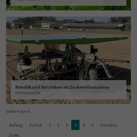
Robotik und Setzrüben im Zuckerrübenanbau
Feldversuche
Seite 4 von 6
Anfang
Zurück
1
2
3
4
5
6
Vorwärts
Ende