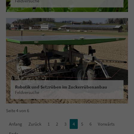
Feldversuche
Robotik und Setzrüben im Zuckerrübenanbau
Feldversuche
Seite 4 von 6
Anfang
Zurück
1
2
3
4
5
6
Vorwärts
Ende