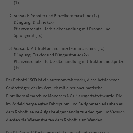
(1x)
About us
Aussaat: Roboter und Einzelkornmaschine (1x)
Düngung: Drohne (2x)
Lorem ipsum dolor sit amet, consectetuer adipiscing elit.
Pflanzenschutz: Herbizidbehandlung mit Drohne und
Aenean commodo ligula eget dolor. Aenean massa. Cum
Sprühgerät (1x)
sociis natoque penatibus et magnis dis parturient montes,
nascetur ridiculus mus. Donec quam felis, ultricies nec.
Aussaat: Mit Traktor und Einzelkornmaschine (1x)
Düngung: Traktor und Düngerstreuer (2x)
Pflanzenschutz: Herbizidbehandlung mit Traktor und Spritze
(1x)
Der Robotti 150D
ist ein autonom fahrender, dieselbetriebener
Geräteträger, der im Versuch mit
einer pneumatische
Einzelkornsämaschine Monosem NG+ 4 ausgestattet wurde. Die
im Vorfeld festgelegten Fahrspuren und Feldgrenzen erlauben es
dem Robotti seine Aufgabe eigenhändig zu erledigen. Im Versuch
dienten die Wiesenstreifen dem Robotti zum Wenden.
Die DJI Agras T10
ist eine modular aufgebaute kompakte