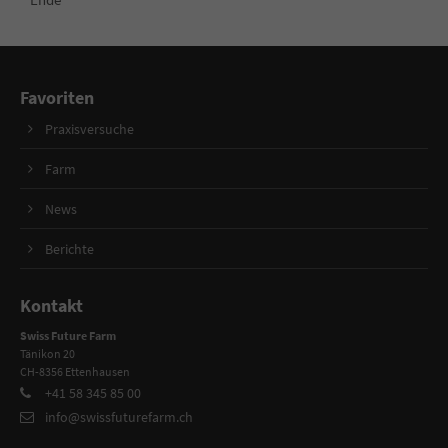
Favoriten
Praxisversuche
Farm
News
Berichte
Kontakt
Swiss Future Farm
Tänikon 20
CH-8356 Ettenhausen
+41 58 345 85 00
info@swissfuturefarm.ch